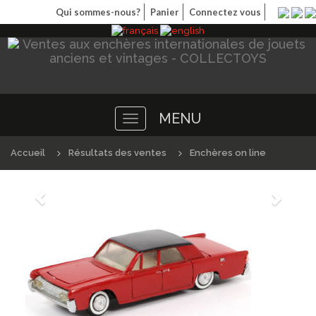
Qui sommes-nous?
Panier
Connectez vous
MENU
Toggle
navigation
Accueil
Résultats des ventes
Enchères on line
Précédént
Suivan