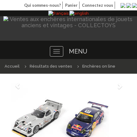
Qui sommes-nous?
Panier
Connectez vous
MENU
Toggle
navigation
Accueil
Résultats des ventes
Enchères on line
Précédént
Suivan