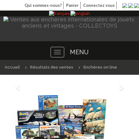
Qui sommes-nous?
Panier
Connectez vous
MENU
Toggle
navigation
Accueil
Résultats des ventes
Enchères on line
Précédént
Suivan