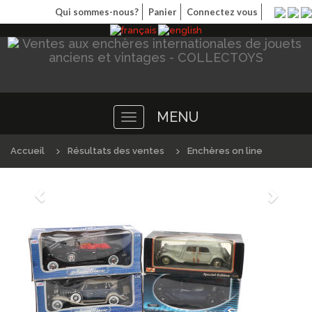
Qui sommes-nous?
Panier
Connectez vous
MENU
Toggle
navigation
Accueil
Résultats des ventes
Enchères on line
Précédént
Suivan