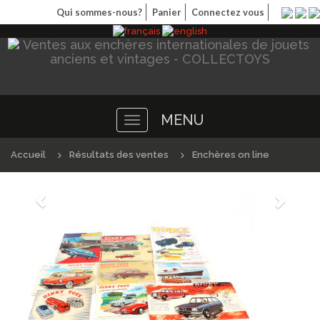
Qui sommes-nous?
Panier
Connectez vous
MENU
Toggle
navigation
Accueil
Résultats des ventes
Enchères on line
Précédént
Suivan