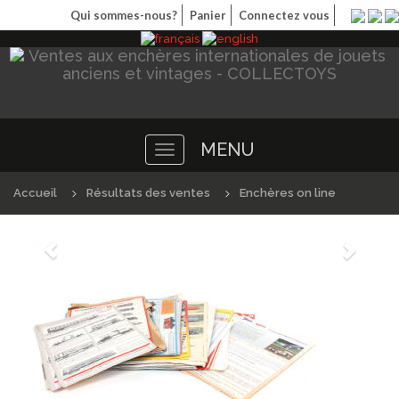
Qui sommes-nous?
Panier
Connectez vous
MENU
Toggle
navigation
Accueil
Résultats des ventes
Enchères on line
Précédént
Suivan