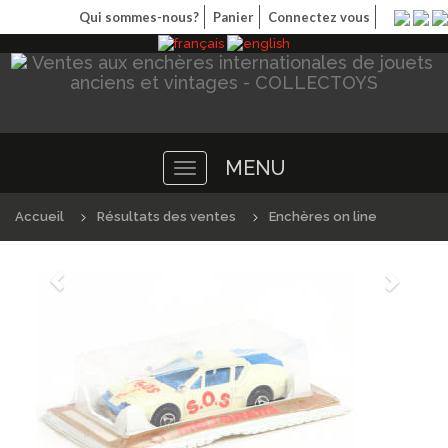
Qui sommes-nous?
Panier
Connectez vous
MENU
Toggle
navigation
Accueil
Résultats des ventes
Enchères on line
Précédént
Suivan