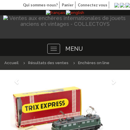
Qui sommes-nous?
Panier
Connectez vous
MENU
Toggle
navigation
Accueil
Résultats des ventes
Enchères on line
Précédént
Suivan