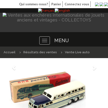
Qui sommes-nous?
Panier
Connectez vous
MENU
Toggle
navigation
Accueil
Résultats des ventes
Vente Live auto
Précédént
Suivan