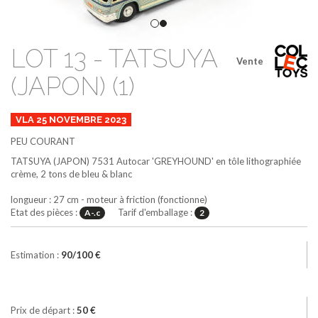
LOT 13 - TATSUYA
Vente
(JAPON) (1)
VLA 25 NOVEMBRE 2023
PEU COURANT
TATSUYA (JAPON)
7531
Autocar 'GREYHOUND' en tôle lithographiée
crème, 2 tons de bleu & blanc
longueur : 27 cm - moteur à friction (fonctionne)
Etat des pièces :
Tarif d'emballage :
A-.c
2
Estimation :
90/100 €
Prix de départ :
50 €