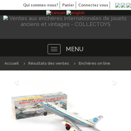
Qui sommes-nous?
Panier
Connectez vous
MENU
Toggle
navigation
Accueil
Résultats des ventes
Enchères on line
Précédént
Suivan