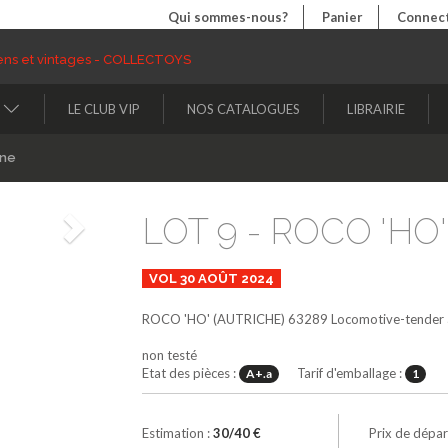
Qui sommes-nous?
Panier
Connect
LE CLUB VIP
NOS CATALOGUES
LIBRAIRIE
ine
LOT 9 - ROCO 'HO'
Suivant
VOL 30 AOÛT 2024
ROCO 'HO' (AUTRICHE)
63289
Locomotive-tender à
non testé
Etat des pièces :
Tarif d'emballage :
A+.a
1
Estimation :
30/40 €
Prix de dépar