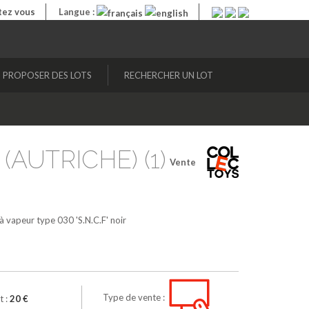
ez vous
Langue :
PROPOSER DES LOTS
RECHERCHER UN LOT
 (AUTRICHE) (1)
Vente
 vapeur type 030 'S.N.C.F'
noir
Type de vente :
t :
20 €