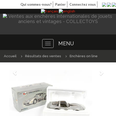
Qui sommes-nous?
Panier
Connectez vous
MENU
Toggle
navigation
Accueil
Résultats des ventes
Enchères on line
Précédént
Suivan