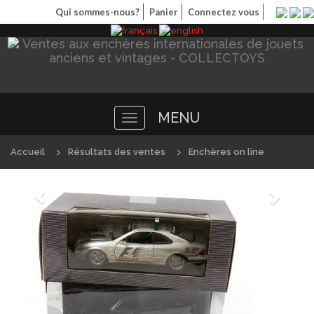
Qui sommes-nous?
Panier
Connectez vous
MENU
Toggle
navigation
Accueil
Résultats des ventes
Enchères on line
Précédént
Suivan