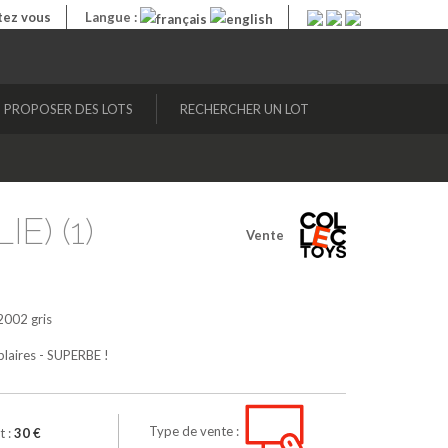
ez vous
Langue :
PROPOSER DES LOTS
RECHERCHER UN LOT
IE) (1)
Vente
 2002
gris
plaires - SUPERBE !
Type de vente :
t :
30 €