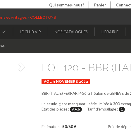
Qui sommes-nous?
Panier
Connect
LE CLUB VIP
NOS CATALOGUES
LIBRAIRIE
ine
LOT 120 - BBR (ITAL
Suivant
VOL 9 NOVEMBRE 2024
BBR (ITALIE)
FERRARI 456 GT Salon de GENEVE de
un essuie-glace manquant - série limitée à 300 exem
Etat des pièces :
Tarif d'emballage :
A+.b
1
Estimation :
50/60 €
Prix de dépar