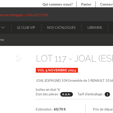
Qui sommes-nous?
Panier
Connect
LE CLUB VIP
NOS CATALOGUES
LIBRAIRIE
ine
LOT 117 - JOAL (ES
Suivant
VOL 9 NOVEMBRE 2024
JOAL (ESPAGNE)
104
Ensemble de 5 RENAULT 10
b
boîtes en état 'b'
Etat des pièces :
Tarif d'emballage :
A & A-
1
Estimation :
60/70 €
Prix de dépar