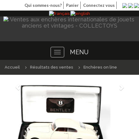
Qui sommes-nous?
Panier
Connectez vous
MENU
Toggle
navigation
Accueil
Résultats des ventes
Enchères on line
Précédént
Suivan