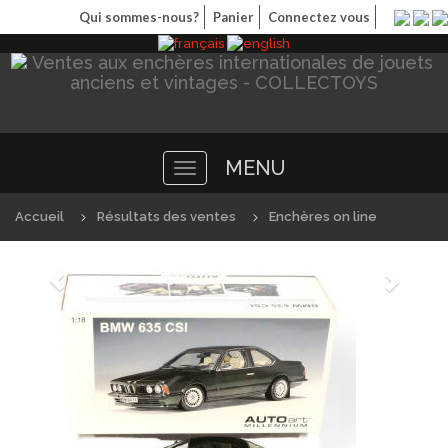
Qui sommes-nous?
Panier
Connectez vous
MENU
Toggle
navigation
Accueil
Résultats des ventes
Enchères on line
Précédént
Suivan