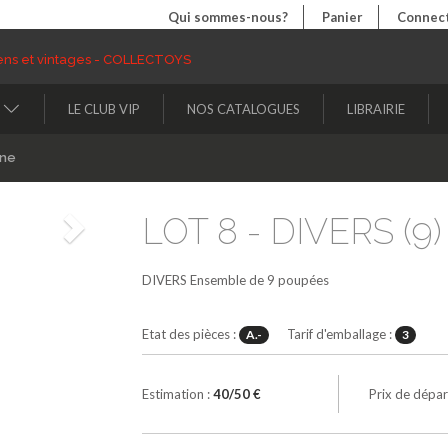
Qui sommes-nous?
Panier
Connect
LE CLUB VIP
NOS CATALOGUES
LIBRAIRIE
ine
LOT 8 - DIVERS (9
Suivant
DIVERS
Ensemble de 9 poupées
Etat des pièces :
Tarif d'emballage :
A.-
3
Estimation :
40/50 €
Prix de dépar