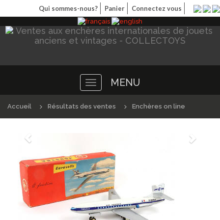
Qui sommes-nous?
Panier
Connectez vous
MENU
Toggle
navigation
Accueil
Résultats des ventes
Enchères on line
Précédént
Suivan