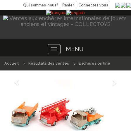
Qui sommes-nous?
Panier
Connectez vous
MENU
Toggle
navigation
Accueil
Résultats des ventes
Enchères on line
Précédént
Suivan