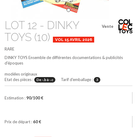
LOT 12 - DINKY
Vente
TOYS (10)
VOL 15 AVRIL 2026
RARE
DINKY TOYS
Ensemble de différentes documentations & publicités
d'époques
modèles originaux
Etat des pièces :
Tarif d'emballage :
De -.b à -.c
3
Estimation :
90/100 €
Prix de départ :
60 €