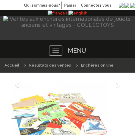
Qui sommes-nous?
Panier
Connectez vous
MENU
Toggle
navigation
Accueil
Résultats des ventes
Enchères on line
Précédént
Suivan