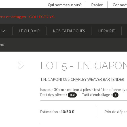
Qui sommes-nous?
Panier
Connect
LE CLUB VIP
NOS CATALOGUES
LIBRAIRIE
ine
LOT 5 - T.N. (JAPON
Suivant
T.N. (JAPON)
085
CHARLEY WEAVER BARTENDER
hauteur 30 cm - moteur à piles - testé fonctionne av
Etat des pièces :
Tarif d'emballage :
B.e
1
Estimation :
40/50 €
Prix de dépar