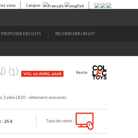
ez vous
Langue :
PROPOSER DES LOTS
RECHERCHER UN LOT
) (1)
Vente
VOL 22 AVRIL 2026
ec 2 piles LR20 - vêtements encrassés
Type de vente :
t :
25 €