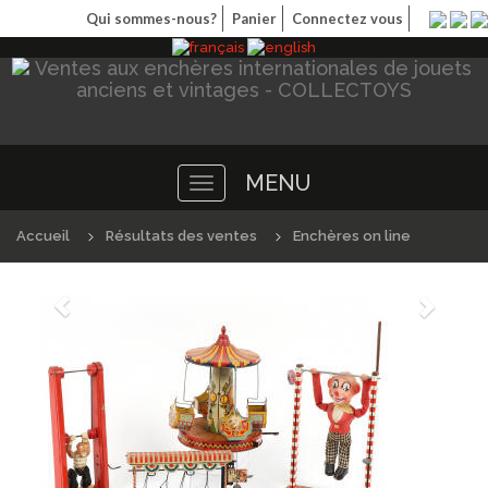
Qui sommes-nous?
Panier
Connectez vous
MENU
Toggle
navigation
Accueil
Résultats des ventes
Enchères on line
Précédént
Suivan