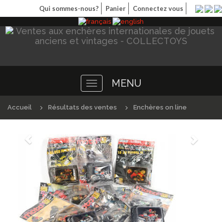
Qui sommes-nous?
Panier
Connectez vous
MENU
Toggle
navigation
Accueil
Résultats des ventes
Enchères on line
Précédént
Suivan