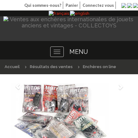
Qui sommes-nous?
Panier
Connectez vous
MENU
Toggle
navigation
Accueil
Résultats des ventes
Enchères on line
Précédént
Suivan