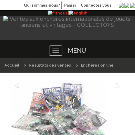
Qui sommes-nous?
Panier
Connectez vous
MENU
Toggle
navigation
Accueil
Résultats des ventes
Enchères on line
Précédént
Suivan