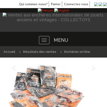
Qui sommes-nous?
Panier
Connectez vous
MENU
Toggle
navigation
Accueil
Résultats des ventes
Enchères on line
Précédént
Suivan