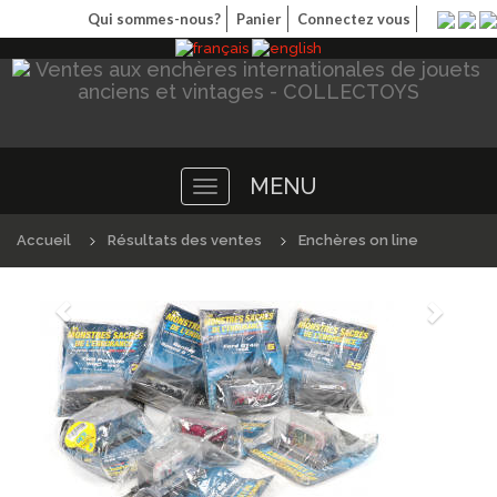
Qui sommes-nous?
Panier
Connectez vous
MENU
Toggle
navigation
Accueil
Résultats des ventes
Enchères on line
Précédént
Suivan