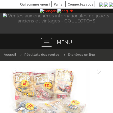
Qui sommes-nous?
Panier
Connectez vous
MENU
Toggle
navigation
Accueil
Résultats des ventes
Enchères on line
Précédént
Suivan