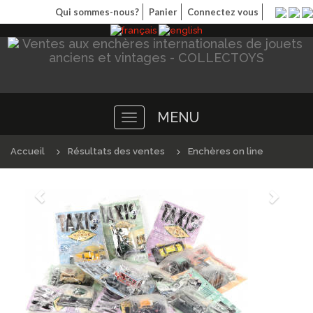
Qui sommes-nous?
Panier
Connectez vous
MENU
Toggle
navigation
Accueil
Résultats des ventes
Enchères on line
Précédént
Suivan