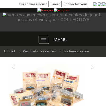
Qui sommes-nous?
Panier
Connectez vous
MENU
Toggle
navigation
Accueil
Résultats des ventes
Enchères on line
Précédént
Suivan