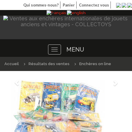
Qui sommes-nous?
Panier
Connectez vous
MENU
Toggle
navigation
Accueil
Résultats des ventes
Enchères on line
Précédént
Suivan