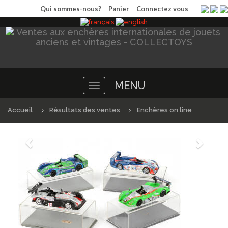
Qui sommes-nous?
Panier
Connectez vous
MENU
Toggle
navigation
Accueil
Résultats des ventes
Enchères on line
Précédént
Suivan