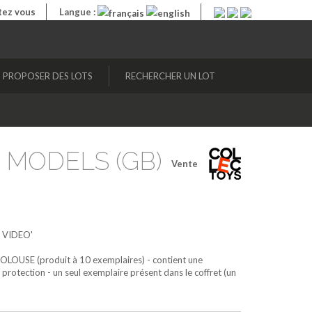
ez vous
Langue :
PROPOSER DES LOTS
RECHERCHER UN LOT
N MODELS (GB)
Vente
 VIDEO'
HIOLOUSE (produit à 10 exemplaires) - contient une
ection - un seul exemplaire présent dans le coffret (un