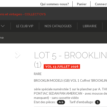
Qui sommes-nous?
Panier
Connect
LE CLUB VIP
NOS CATALOGUES
LIBRAIRIE
ine
LOT 5 - BROOKLI
Suivant
(1)
VOL 13 JUILLET 2026
RARE
BROOKLIN MODELS (GB)
VOL 1
Coffret 'BROOKLIN
série spéciale numérotée 1 sur le plancher par A. T
PONTIAC SEDAN PAN AMERICAN - avec mousse de prot
manquant) - sans cassette vidéo
Etat des pièces :
Tarif d'emballage :
A.b
1