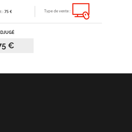
Type de vente :
t :
75 €
ADJUGÉ
75 €