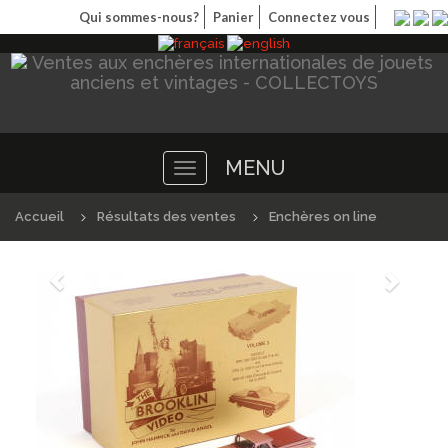
Qui sommes-nous?
Panier
Connectez vous
MENU
Toggle
navigation
Accueil
Résultats des ventes
Enchères on line
Précédént
Suivan