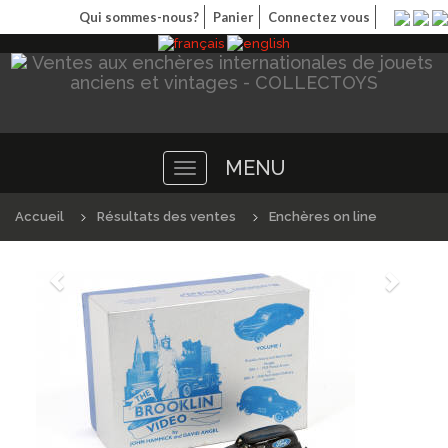
Qui sommes-nous?
Panier
Connectez vous
MENU
Toggle
navigation
Accueil
Résultats des ventes
Enchères on line
Précédént
Suivan