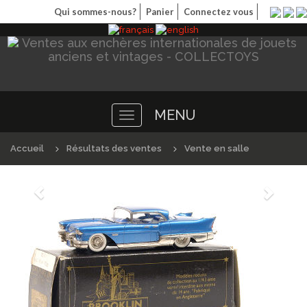
Qui sommes-nous?
Panier
Connectez vous
MENU
Toggle
navigation
Accueil
Résultats des ventes
Vente en salle
Précédént
Suivan