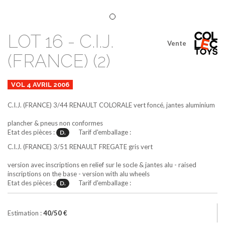
LOT 16 - C.I.J.
Vente
(FRANCE) (2)
VOL 4 AVRIL 2006
C.I.J. (FRANCE)
3/44
RENAULT COLORALE
vert foncé, jantes aluminium
plancher & pneus non conformes
Etat des pièces :
Tarif d'emballage :
D.
C.I.J. (FRANCE)
3/51
RENAULT FREGATE
gris vert
version avec inscriptions en relief sur le socle & jantes alu - raised
inscriptions on the base - version with alu wheels
Etat des pièces :
Tarif d'emballage :
D.
Estimation :
40/50 €