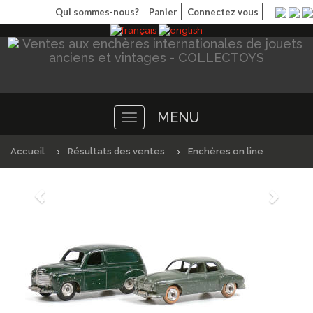
Qui sommes-nous?
Panier
Connectez vous
MENU
Toggle
navigation
Accueil
Résultats des ventes
Enchères on line
Précédént
Suivan