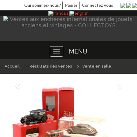
Qui sommes-nous?
Panier
Connectez vous
MENU
Toggle
navigation
Accueil
Résultats des ventes
Vente en salle
Précédént
Suivan