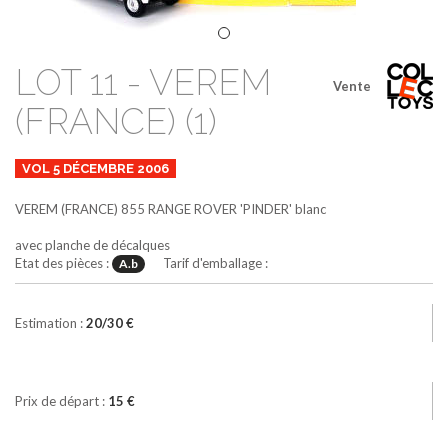
LOT 11 - VEREM
Vente
(FRANCE) (1)
VOL 5 DÉCEMBRE 2006
VEREM (FRANCE)
855
RANGE ROVER 'PINDER'
blanc
avec planche de décalques
Etat des pièces :
Tarif d'emballage :
A.b
Estimation :
20/30 €
Prix de départ :
15 €