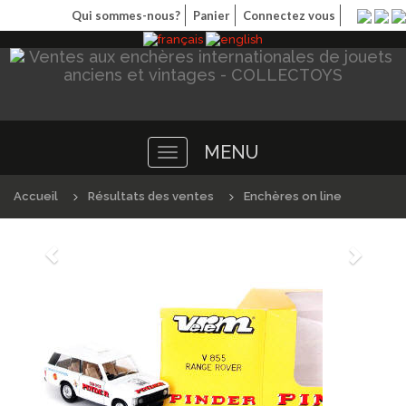
Qui sommes-nous?
Panier
Connectez vous
MENU
Toggle
navigation
Accueil
Résultats des ventes
Enchères on line
Précédént
Suivan