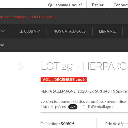
Qui sommes-nous?
Panier
Connect
LE CLUB VIP
NOS CATALOGUES
LIBRAIRIE
ine
LOT 29 - HERPA (G
Suivant
VOL 5 DÉCEMBRE 2006
HERPA (ALLEMAGNE)
1020
FERRARI 348 TS Spyder
version toit ouvert - jantes chroméess - avec notice
Etat des pièces :
Tarif d'emballage :
A.a
Estimation :
50/60 €
Prix de dépar