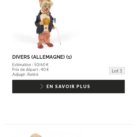
Circuit
Cycle/Auto
Action Figure
Peluche
Disque
Agricole
Documentation
Train HO
Jeu vidéo/Console
DIVERS (ALLEMAGNE) (1)
Playmobil/Lego
Estimation : 50/60 €
Barbie/Big Jim
Prix de départ : 40 €
Lot 1
Jouets Fast Food
Adjugé : Retiré
Trading cards
1/18ème moderne
EN SAVOIR PLUS