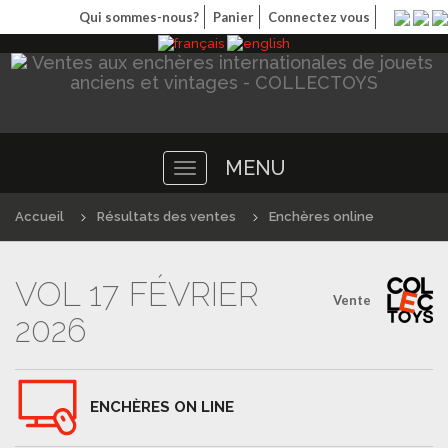
Qui sommes-nous?
Panier
Connectez vous
MENU
Toggle
navigation
Accueil
Résultats des ventes
Enchères online
VOL 17 FÉVRIER
Vente
2026
ENCHÈRES ON LINE