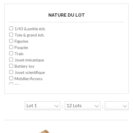
NATURE DU LOT
1/43 & petite éch.
Tole & grand éch.
Figurine
Poupée
Train
Jouet mécanique
Battery toy
Jouet scientifique
Mobilier/Access.
Jeu
Space toy/Robot
Garage/hangar
Travaux publics
|
|
Jeu construction
Divers
Objet publicitaire
Bande dessinée