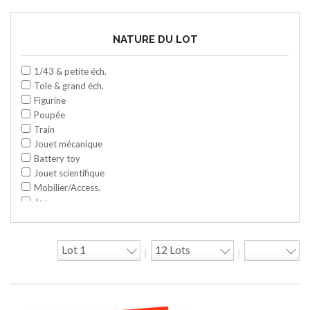
NATURE DU LOT
1/43 & petite éch.
Tole & grand éch.
Figurine
Poupée
Train
Jouet mécanique
Battery toy
Jouet scientifique
Mobilier/Access.
Jeu
Space toy/Robot
Garage/hangar
Travaux publics
|
|
Jeu construction
Divers
Objet publicitaire
Bande dessinée