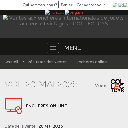
Qui sommes-nous?
Panier
Connectez vous
MENU
Toggle
navigation
Accueil
Résultats des ventes
Enchères online
VOL 20 MAI 2026
Vente
ENCHÈRES ON LINE
Date de la vente :
20 Mai 2026