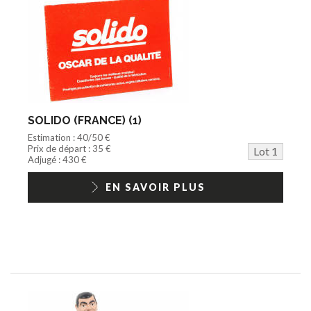
Circuit
Cycle/Auto
Action Figure
Peluche
Disque
Agricole
Documentation
Train HO
SOLIDO (FRANCE) (1)
Jeu vidéo/Console
Estimation : 40/50 €
Playmobil/Lego
Prix de départ : 35 €
Lot 1
Barbie/Big Jim
Adjugé : 430 €
Jouets Fast Food
Trading cards
EN SAVOIR PLUS
1/18ème moderne