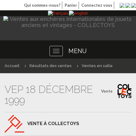
Qui sommes-nous?
Panier
Connectez vous
MENU
Toggle
navigation
Accueil
Résultats des ventes
Ventes en salle
VEP 18 DÉCEMBRE
Vente
1999
VENTE À COLLECTOYS