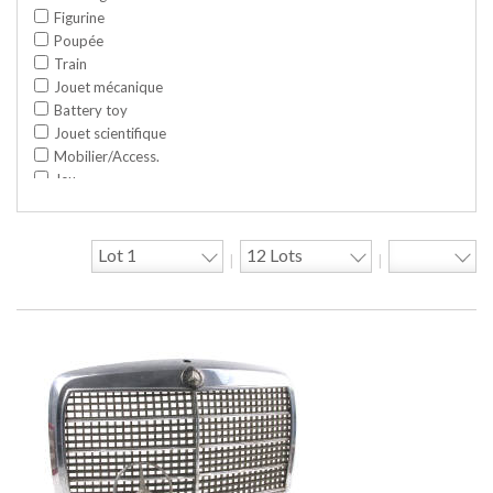
Figurine
Poupée
Train
Jouet mécanique
Battery toy
Jouet scientifique
Mobilier/Access.
Jeu
Space toy/Robot
Garage/hangar
Travaux publics
|
|
Jeu construction
Divers
Objet publicitaire
Bande dessinée
Circuit
Cycle/Auto
Action Figure
Peluche
Disque
Agricole