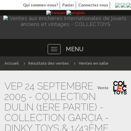
Qui sommes-nous?
Panier
Connectez vous
MENU
Toggle
navigation
Accueil
Résultats des ventes
Ventes en salle
VEP 24 SEPTEMBRE
Vente
2005 - COLLECTION
DULIN (1ÈRE PARTIE) -
COLLECTION GARCIA -
DINKY TOYS & 1/43ÈME