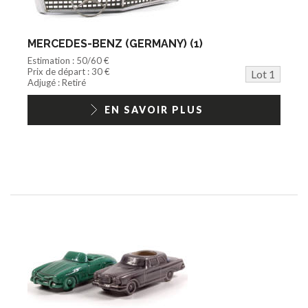
Documentation
Train HO
Jeu vidéo/Console
MERCEDES-BENZ (GERMANY) (1)
Playmobil/Lego
Estimation : 50/60 €
Barbie/Big Jim
Prix de départ : 30 €
Lot 1
Jouets Fast Food
Adjugé : Retiré
Trading cards
1/18ème moderne
EN SAVOIR PLUS