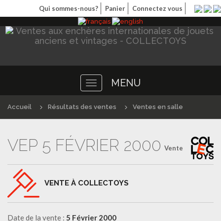
Qui sommes-nous?
Panier
Connectez vous
MENU
Toggle
navigation
Accueil
Résultats des ventes
Ventes en salle
VEP 5 FÉVRIER 2000
Vente
VENTE À COLLECTOYS
Date de la vente :
5 Février 2000