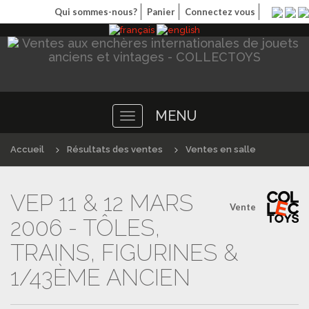
Qui sommes-nous?
Panier
Connectez vous
MENU
Toggle
navigation
Accueil
Résultats des ventes
Ventes en salle
VEP 11 & 12 MARS
Vente
2006 - TÔLES,
TRAINS, FIGURINES &
1/43ÈME ANCIEN