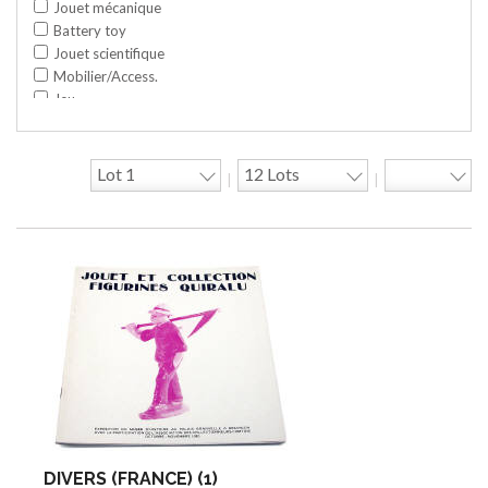
Jouet mécanique
Battery toy
Jouet scientifique
Mobilier/Access.
Jeu
Space toy/Robot
Garage/hangar
Travaux publics
|
|
Jeu construction
Divers
Objet publicitaire
Bande dessinée
Circuit
Cycle/Auto
Action Figure
Peluche
Disque
Agricole
Documentation
Train HO
Jeu vidéo/Console
DIVERS (FRANCE) (1)
Playmobil/Lego