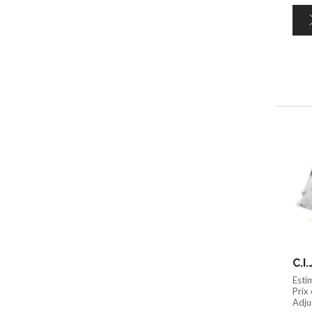
C.I
Esti
Prix
Adju