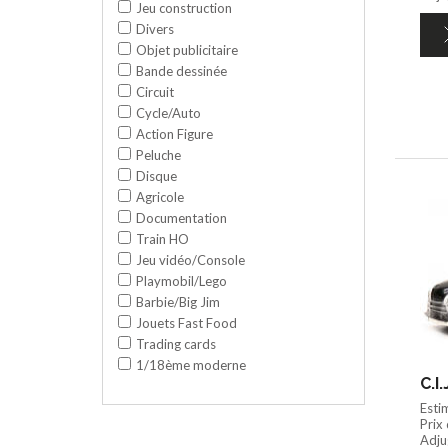
Jeu construction
Divers
Objet publicitaire
Bande dessinée
Circuit
Cycle/Auto
Action Figure
Peluche
Disque
Agricole
Documentation
Train HO
Jeu vidéo/Console
Playmobil/Lego
Barbie/Big Jim
Jouets Fast Food
Trading cards
1/18ème moderne
C.I
Esti
Prix
Adju