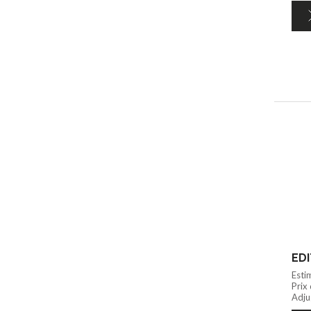
EDI
Esti
Prix
Adju