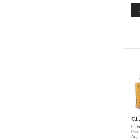
C.I
Esti
Prix
Adju