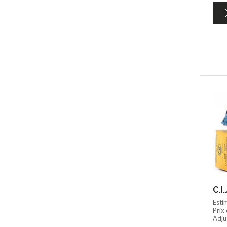
C.I
Esti
Prix
Adju