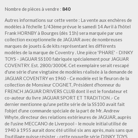
Nombre de pièces à vendre :
840
Autres informations sur cette vente : La vente aux enchères de
modèles à l'échelle 1/43ème prévue le samedi 14 Avril à l'hôtel
Frank HORNBY à Bourges (dès 11h) sera marquée par une
collection exceptionnelle de JAGUAR avec de nombreuses
marques de jouets & de kits représentant les différents
modèles de la marque de Coventry . Une pièce 'PHARE' - DINKY
TOYS - JAGUAR SS100 fabriquée spécialement pour JAGUAR
COVENTRY. Est. 2800/3000€. Cet exemplaire serait rescapé
d'une série d'une vingtaine de modèles réalisée à la demande de
JAGUAR COVENTRY en 1960 - Ce modèle est le fleuron de la
collection de Monsieur COGNET, Président d'honneur du
FRENCH JAGUAR DRIVERS CLUB dont il est le fondateur et
co-auteur du livre JAGUAR SPORT ET TRADITION .- Ce
dernier mentionne qu'une petite série de la SS100 avait fait
l'objet d'une commande spéciale de la part de Mr. Andrew
Whyte, directeur des relations extérieures de JAGUAR, auprès
de l'usine MECCANO de Liverpool - le moule initial utilisé de
1940 à 1955 aurait donc été utilisé six ans après, mais sans que
l'outillage puisse résister - cette nouvelle série DINKY TOYS