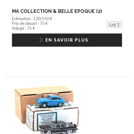
Train HO
Jeu vidéo/Console
MA COLLECTION & BELLE EPOQUE (2)
Playmobil/Lego
Estimation : 120/150 €
Barbie/Big Jim
Prix de départ : 75 €
Lot 1
Jouets Fast Food
Adjugé : 75 €
Trading cards
1/18ème moderne
EN SAVOIR PLUS