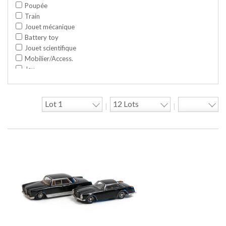
Poupée
Train
Jouet mécanique
Battery toy
Jouet scientifique
Mobilier/Access.
Jeu
Space toy/Robot
Garage/hangar
Travaux publics
|
|
Jeu construction
Divers
Objet publicitaire
Bande dessinée
Circuit
Cycle/Auto
Action Figure
Peluche
Disque
Agricole
Documentation