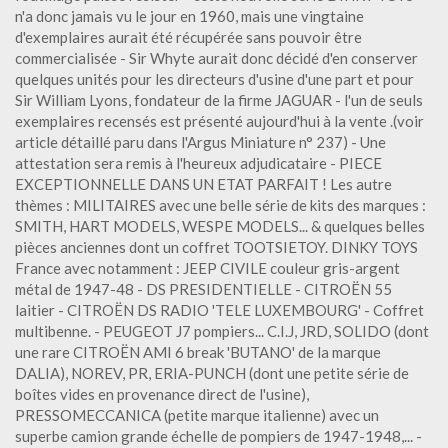
n'a donc jamais vu le jour en 1960, mais une vingtaine
d'exemplaires aurait été récupérée sans pouvoir être
commercialisée - Sir Whyte aurait donc décidé d'en conserver
quelques unités pour les directeurs d'usine d'une part et pour
Sir William Lyons, fondateur de la firme JAGUAR - l'un de seuls
exemplaires recensés est présenté aujourd'hui à la vente .(voir
article détaillé paru dans l'Argus Miniature n° 237) - Une
attestation sera remis à l'heureux adjudicataire - PIECE
EXCEPTIONNELLE DANS UN ETAT PARFAIT ! Les autre
thèmes : MILITAIRES avec une belle série de kits des marques :
SMITH, HART MODELS, WESPE MODELS... & quelques belles
pièces anciennes dont un coffret TOOTSIETOY. DINKY TOYS
France avec notamment : JEEP CIVILE couleur gris-argent
métal de 1947-48 - DS PRESIDENTIELLE - CITROËN 55
laitier - CITROËN DS RADIO 'TELE LUXEMBOURG' - Coffret
multibenne. - PEUGEOT J7 pompiers... C.I.J, JRD, SOLIDO (dont
une rare CITROËN AMI 6 break 'BUTANO' de la marque
DALIA), NOREV, PR, ERIA-PUNCH (dont une petite série de
boîtes vides en provenance direct de l'usine),
PRESSOMECCANICA (petite marque italienne) avec un
superbe camion grande échelle de pompiers de 1947-1948,... -