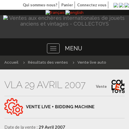
Qui sommes-nous?
Panier
Connectez vous
MENU
Toggle
navigation
Accueil
Résultats des ventes
Vente live auto
VLA 29 AVRIL 2007
Vente
VENTE LIVE + BIDDING MACHINE
Date de la vente :
29 Avril 2007